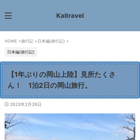
Kaitravel
HOME
>
旅行記
>
日本編(旅行記)
>
日本編(旅行記)
【1年ぶりの岡山上陸】見所たくさ
ん！ 1泊2日の岡山旅行。
2023年2月26日