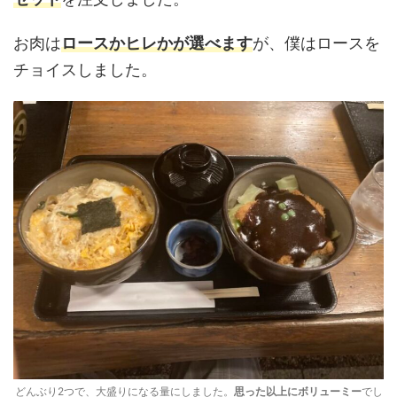
お肉は
ロースかヒレかが選べ
ます
が、僕はロースを
チョイスしました。
どんぶり2つで、大盛りになる量にしました。
思った以上にボリューミー
でし