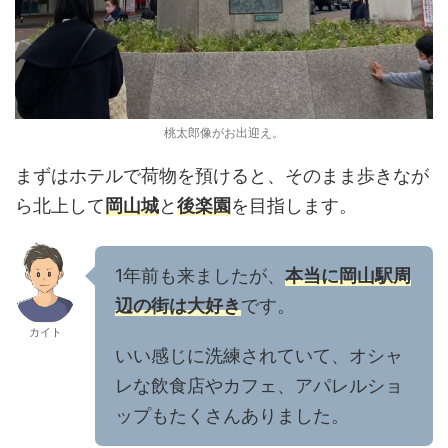
桃太郎像がお出迎え。
まずはホテルで荷物を預けると、そのまま歩きなが
ら北上して
岡山城
と
後楽園
を目指します。
1年前も来ましたが、
本当に岡山駅周
辺の街は大好き
です。
カイト
いい感じに洗練されていて、オシャ
レな飲食店やカフェ、アパレルショ
ップもたくさんありました。