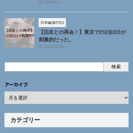
2024/4/21
日本編(旅行記)
【旧友との再会！】東京での2泊3日が
刺激的だった。
2024/3/26
検索
アーカイブ
カテゴリー