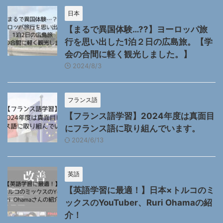
日本
【まるで異国体験…??】ヨーロッパ旅
行を思い出した1泊２日の広島旅。【学
会の合間に軽く観光しました。】
2024/8/3
フランス語
【フランス語学習】2024年度は真面目
にフランス語に取り組んでいます。
2024/6/13
英語
【英語学習に最適！】日本×トルコのミ
ックスのYouTuber、Ruri Ohamaの紹
介！