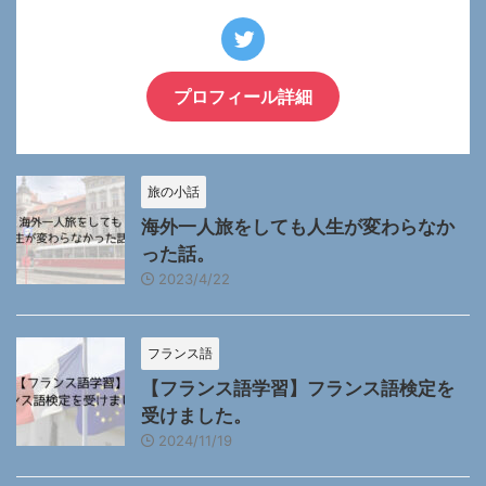
プロフィール詳細
旅の小話
海外一人旅をしても人生が変わらなか
った話。
2023/4/22
フランス語
【フランス語学習】フランス語検定を
受けました。
2024/11/19